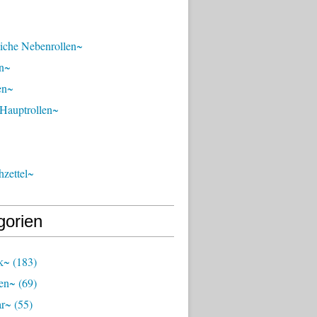
liche Nebenrollen~
n~
en~
 Hauptrollen~
zettel~
gorien
k~
(183)
en~
(69)
ar~
(55)