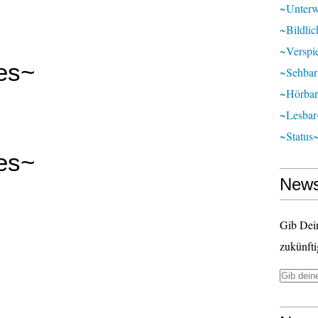
~unter
~bildli
~verspie
les~
~sehba
~hörba
~lesbar
~status
les~
News
Gib Dei
zukünfti