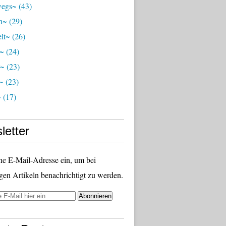
wegs~
(43)
ch~
(29)
lt~
(26)
r~
(24)
r~
(23)
~
(23)
~
(17)
letter
ne E-Mail-Adresse ein, um bei
gen Artikeln benachrichtigt zu werden.