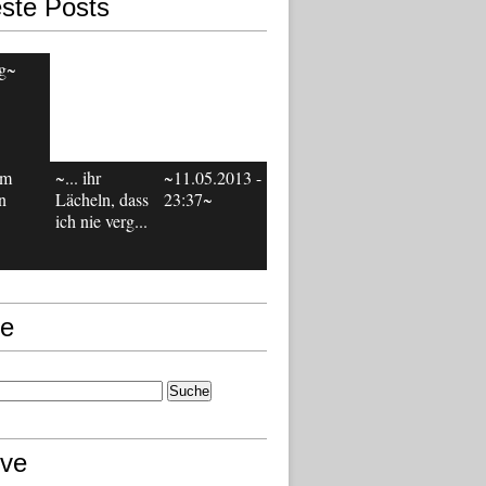
ste Posts
g~
em
~... ihr
~11.05.2013 -
n
Lächeln, dass
23:37~
ich nie verg...
e
ive