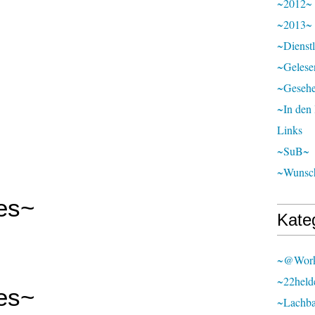
~2012~
~2013~
~Dienst
~Gelese
~Geseh
~In den
Links
~SuB~
~Wunsch
les~
Kate
~@wor
~22held
les~
~lachb