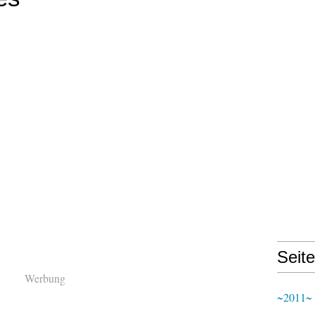
Seit
Werbung
~2011~