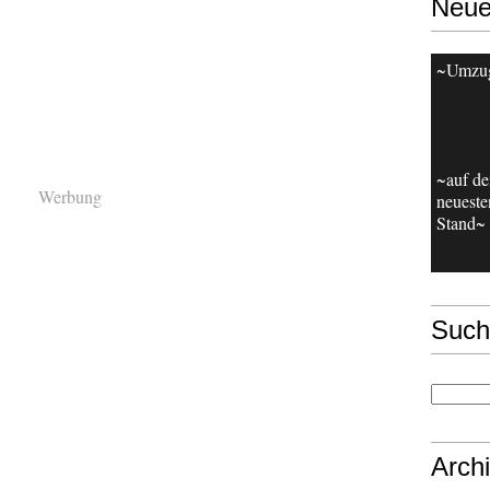
Neue
~Umzu
~auf d
Werbung
neueste
Stand~
Such
Arch