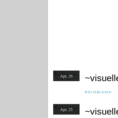
~visuel
Apr. 26
WEITERLESEN
~visuel
Apr. 25