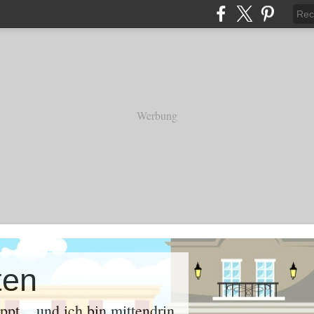
Werbung
ten
oppt .. und ich bin mittendrin