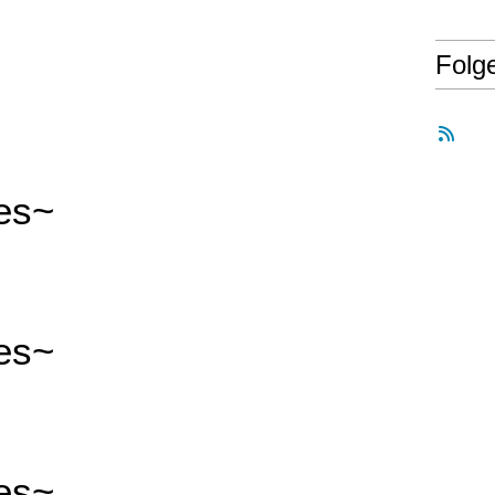
Folg
les~
les~
les~