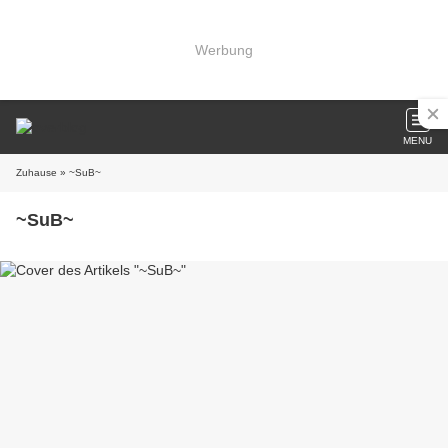
Werbung
MENU
Zuhause
» ~SuB~
~SuB~