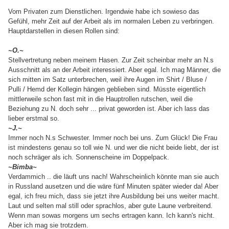
Vom Privaten zum Dienstlichen. Irgendwie habe ich sowieso das
Gefühl, mehr Zeit auf der Arbeit als im normalen Leben zu verbringen.
Hauptdarstellen in diesen Rollen sind:
~O.~
Stellvertretung neben meinem Hasen. Zur Zeit scheinbar mehr an N.s
Ausschnitt als an der Arbeit interessiert. Aber egal. Ich mag Männer, die
sich mitten im Satz unterbrechen, weil ihre Augen im Shirt / Bluse /
Pulli / Hemd der Kollegin hängen geblieben sind. Müsste eigentlich
mittlerweile schon fast mit in die Hauptrollen rutschen, weil die
Beziehung zu N. doch sehr ... privat geworden ist. Aber ich lass das
lieber erstmal so.
~J.~
Immer noch N.s Schwester. Immer noch bei uns. Zum Glück! Die Frau
ist mindestens genau so toll wie N. und wer die nicht beide liebt, der ist
noch schräger als ich. Sonnenscheine im Doppelpack.
~Bimba~
Verdammich .. die läuft uns nach! Wahrscheinlich könnte man sie auch
in Russland ausetzen und die wäre fünf Minuten später wieder da! Aber
egal, ich freu mich, dass sie jetzt ihre Ausbildung bei uns weiter macht.
Laut und selten mal still oder sprachlos, aber gute Laune verbreitend.
Wenn man sowas morgens um sechs ertragen kann. Ich kann's nicht.
Aber ich mag sie trotzdem.