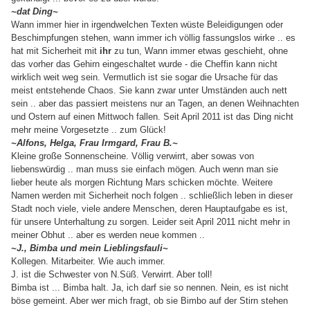
~dat Ding~
Wann immer hier in irgendwelchen Texten wüste Beleidigungen oder
Beschimpfungen stehen, wann immer ich völlig fassungslos wirke .. es
hat mit Sicherheit mit
ihr
zu tun, Wann immer etwas geschieht, ohne
das vorher das Gehirn eingeschaltet wurde - die Cheffin kann nicht
wirklich weit weg sein. Vermutlich ist sie sogar die Ursache für das
meist entstehende Chaos. Sie kann zwar unter Umständen auch nett
sein .. aber das passiert meistens nur an Tagen, an denen Weihnachten
und Ostern auf einen Mittwoch fallen. Seit April 2011 ist das Ding nicht
mehr meine Vorgesetzte .. zum Glück!
~Alfons, Helga, Frau Irmgard, Frau B.~
Kleine große Sonnenscheine. Völlig verwirrt, aber sowas von
liebenswürdig .. man muss sie einfach mögen. Auch wenn man sie
lieber heute als morgen Richtung Mars schicken möchte. Weitere
Namen werden mit Sicherheit noch folgen .. schließlich leben in dieser
Stadt noch viele, viele andere Menschen, deren Hauptaufgabe es ist,
für unsere Unterhaltung zu sorgen. Leider seit April 2011 nicht mehr in
meiner Obhut .. aber es werden neue kommen ..
~J., Bimba und mein Lieblingsfauli~
Kollegen. Mitarbeiter. Wie auch immer.
J. ist die Schwester von N.Süß. Verwirrt. Aber toll!
Bimba ist ... Bimba halt. Ja, ich darf sie so nennen. Nein, es ist nicht
böse gemeint. Aber wer mich fragt, ob sie Bimbo auf der Stirn stehen