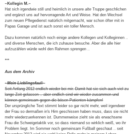
~Kollegin M.~
Hat sich irgendwie still und heimlich in unsere
alte
Truppe geschlichen
und ergänzt uns auf hervorragende Art und Weise. Hat den Wechsel
zum neuen Pflegedienst natürlich mitgemacht, war schon öfter mit in
Papas Garage und ist auch sonst ein toller Mensch.
Dazu kommen natürlich noch einige andere Kollegen und Kolleginnen ..
und diverse Menschen, die ich zuhause besuche. Aber die alle hier
aufzuzählen würde wohl den Rahmen sprengen ..
***
Aus dem Archiv
~Mein Lieblingsfauli~
Seit Anfang 2012 endlich wieder bei mir. Damit hat sie sich auch viel zu
lange Zeit gelassen .. aber endlich sind wir wieder zusammen und
können gemeinsam gegen die bösen Patienten kämpfen!
Der ursprüngliche Text stimmt leider so gar nicht mehr, weil irgendwer
der Frau so dermaßen in's Hirn geschissen haben muss, dass sie nicht
mehr wiederzuerkennen ist. Dummerweise zieht sie als erwachsene
Frau die Schweigetaktik vor, so dass niemand so wirklich weiß, wo ihr
Problem liegt. Im Sommer noch gemeinsam Fußball geschaut .. seit