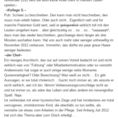
November 2012 wird sie wohl keine Rolle mehr in meinem Leben
spielen.
~Kollege S.~
Puh. Schwer zu beschreiben. Den kann man nicht beschreiben, den
muss man erlebt haben. Oder auch nicht.. Eigentlich nett und für
manche Patienten Gold wert, weil er
gelegentlich
wirklich toll mit den
Leuten umgehen kann .. aber gleichzeitig so .. so .. so .. *uaaaaaah*,
dass man das weder beschreiben, geschweige denn länger als drei
Minuten aushalten kann. Hat uns auch mehr oder weniger unfreiwillig im
November 2012 verlassen. Immerhin, das dürfte ein paar graue Haare
weniger bedeuten.
~der Chef~
Ein riesiges Arschloch, das nur auf seinen Vorteil bedacht ist und nicht
wirklich was von "Führung" oder Mitarbeitermotivation oder so versteht.
Andererseits hat sogar er auch einige wenige nette Momente.
Quotennettigkeit? Oder Berechnung? Man weiß es nicht ... Es gibt
Aussagen, er sei total cholerisch .. Guckt mich immer an, als wüsste er
nicht wirklich, wer ich bin. Nimmt Verbesserungsvorschläge nicht an
und tut immer so, als wäre das Leben und alles andere ein riesengroßer
Spaß. Naja.
Ist verheiratet mit einer hysterischen Ziege und hat mindestens ein total
verzogenes, strohdummes Kind, die ebenfalls so tun wollte, als
verstehe sie etwas vom Arbeiten in der Pflege. Seit Anfang Juli 2012
hat sich das Thema aber zum Glück erledigt ..