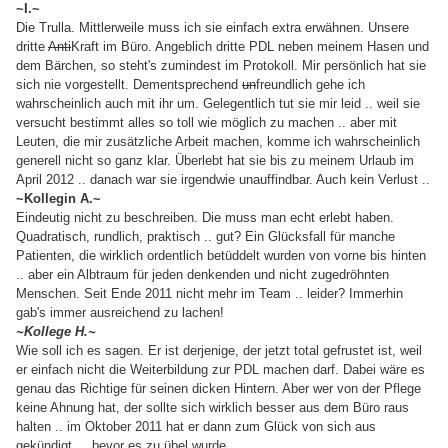
~I.~
Die Trulla. Mittlerweile muss ich sie einfach extra erwähnen. Unsere
dritte
Anti
Kraft im Büro. Angeblich dritte PDL neben meinem Hasen und
dem Bärchen, so steht's zumindest im Protokoll. Mir persönlich hat sie
sich nie vorgestellt. Dementsprechend
un
freundlich gehe ich
wahrscheinlich auch mit ihr um. Gelegentlich tut sie mir leid .. weil sie
versucht bestimmt alles so toll wie möglich zu machen .. aber mit
Leuten, die mir zusätzliche Arbeit machen, komme ich wahrscheinlich
generell nicht so ganz klar. Überlebt hat sie bis zu meinem Urlaub im
April 2012 .. danach war sie irgendwie unauffindbar. Auch kein Verlust ..
~Kollegin A.~
Eindeutig nicht zu beschreiben. Die muss man echt erlebt haben.
Quadratisch, rundlich, praktisch .. gut? Ein Glücksfall für manche
Patienten, die wirklich ordentlich betüddelt wurden von vorne bis hinten
.. aber ein Albtraum für jeden denkenden und nicht zugedröhnten
Menschen. Seit Ende 2011 nicht mehr im Team .. leider? Immerhin
gab's immer ausreichend zu lachen!
~Kollege H.~
Wie soll ich es sagen. Er ist derjenige, der jetzt total gefrustet ist, weil
er einfach nicht die Weiterbildung zur PDL machen darf. Dabei wäre es
genau das Richtige für seinen dicken Hintern. Aber wer von der Pflege
keine Ahnung hat, der sollte sich wirklich besser aus dem Büro raus
halten .. im Oktober 2011 hat er dann zum Glück von sich aus
gekündigt ... bevor es zu übel wurde.