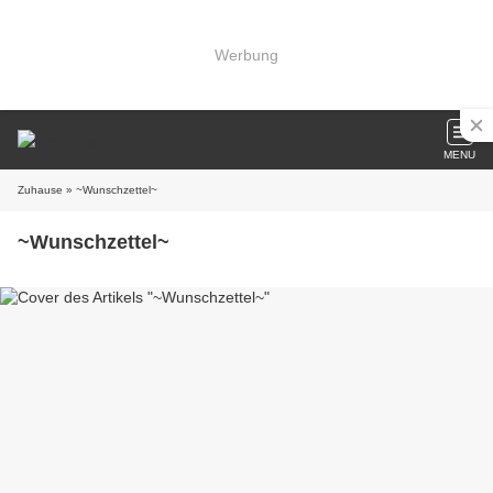
Werbung
MENU
Zuhause
» ~Wunschzettel~
~Wunschzettel~