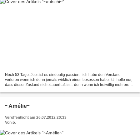
Noch 53 Tage. Jetzt ist es eindeutig passiert - ich habe den Verstand
verloren wenn ich denn jemals wirklich einen besessen habe. Ich hoffe nur,
dass dieser Zustand nicht dauerhaft ist .. denn wenn ich freiwillig mehrere
Male hintereinander derartige...
~Amélie~
Veröffentlicht am 26.07.2012 20:33
Von
p.