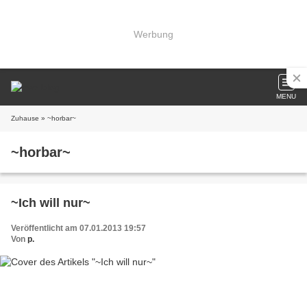
Werbung
MENU
Zuhause
» ~horbar~
~horbar~
~Ich will nur~
Veröffentlicht am 07.01.2013 19:57
Von
p.