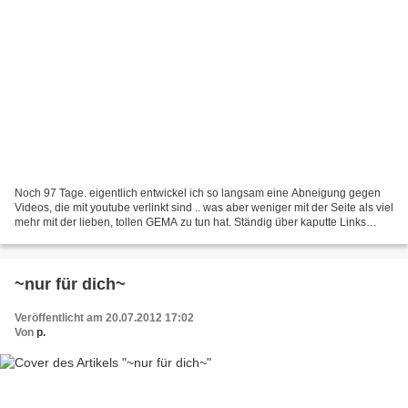
Noch 97 Tage. eigentlich entwickel ich so langsam eine Abneigung gegen
Videos, die mit youtube verlinkt sind .. was aber weniger mit der Seite als viel
mehr mit der lieben, tollen GEMA zu tun hat. Ständig über kaputte Links
stolpern ist irgendwie ......
~nur für dich~
Veröffentlicht am 20.07.2012 17:02
Von
p.