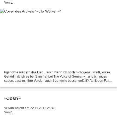
Von
p.
Irgendwie mag ich das Lied .. auch wenn ich noch nicht genau weiß, wieso.
Gehört hab ich es bei Sami(ra) bei The Voice of Germany .. und ich muss
sagen, dass mir ihre Version auch irgendwie besser gefällt? Auf jeden Fall
ist es ein Ohrwurm .. und macht...
~Josh~
Veröffentlicht am 22.11.2012 21:46
Von
p.