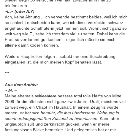
wieder weg!) So versuchen wir halt, zwischendrin mal zu
telefonieren.
~L.~ (oder A.?)
Ach, keine Ahnung .. ich verwende bestimmt beides, weil ich mich
so schlecht entscheiden kann, wie ich diese verrückte, schwarz
angehauchte Schafhüterin jetzt nennen soll. Wohnt nicht ganz so
weit weg wie T., sehe ich trotzdem viel zu selten. Dabei kann die
Frau so verdammt gut kochen .. eigentlich müsste sie mich
alleine damit ködern können.
Weitere Hauptrollen folgen .. sobald mir eine Beschreibung
eingefallen ist, die mich meinen Kopf behalten lässt.
***
Aus dem Archiv:
~ M. ~
Meine ehemals
schlechtere
bessere total tolle Hälfte von Mitte
2009 für die nächsten nicht ganz zwei Jahre. Uralt, meistens viel
zu weit weg, ein Chaot im Haushalt. In einem Zeugnis würde
stehen,
er hat sich bemüht, die ihm überlassene Wohnung in
einem ordnugsgemäßen Zustand zu hinterlassen.
Kann aber
unglaublich süß und zerknirscht gucken, wenn er meine
fassungslosen Blicke bemerkte. Und gelegentlich hat er mir