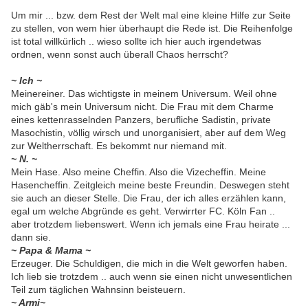
Um mir ... bzw. dem Rest der Welt mal eine kleine Hilfe zur Seite
zu stellen, von wem hier überhaupt die Rede ist. Die Reihenfolge
ist total willkürlich .. wieso sollte ich hier auch irgendetwas
ordnen, wenn sonst auch überall Chaos herrscht?
~ Ich ~
Meinereiner. Das wichtigste in meinem Universum. Weil ohne
mich gäb's mein Universum nicht. Die Frau mit dem Charme
eines kettenrasselnden Panzers, berufliche Sadistin, private
Masochistin, völlig wirsch und unorganisiert, aber auf dem Weg
zur Weltherrschaft. Es bekommt nur niemand mit.
~ N. ~
Mein Hase. Also meine Cheffin. Also die Vizecheffin. Meine
Hasencheffin. Zeitgleich meine beste Freundin. Deswegen steht
sie auch an dieser Stelle. Die Frau, der ich alles erzählen kann,
egal um welche Abgründe es geht. Verwirrter FC. Köln Fan ..
aber trotzdem liebenswert. Wenn ich jemals eine Frau heirate ...
dann sie.
~ Papa & Mama ~
Erzeuger. Die Schuldigen, die mich in die Welt geworfen haben.
Ich lieb sie trotzdem .. auch wenn sie einen nicht unwesentlichen
Teil zum täglichen Wahnsinn beisteuern.
~ Armi~