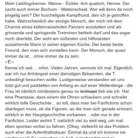
Mein Lieblingsherner. Wanne - Eickler. Ach quatsch, Herner. Der
sacht auch immer Bochum - Wattenscheid. Wer will denn da noch
pingelig sein? Der kuscheligste Kampfhund, den ich je getroffen
habe. Wahrscheinlich der einzige Mensch, der mich mit dem
Charme eines kettenrasselnden Panzers ausstatten und als
grinsende und springende Tretminen betiteln darf und das sogar
noch überlebt. Der wohl am süßesten und hilflosesten
aussehende Mann in seiner eigenen Küche. Der beste beste
Freund, den man sich vorstellen kann. Der Mensch, der quasi
immer da ist .. ohne immer da zu sein.
~T.~
Kenne ich seit ... mhm. Vielen Jahren, vermute ich mal. Eigentlich
war ich nur Anhängsel einer damaligen Bekannten, die T.
unbedingt besuchen wollte. Lustigerweise verstanden wir uns
total gut und paddelten von Anfang an auf einer Wellenlänge - die
Frau ist nämlich mindestens genau so
bekloppt
lieb wie ich. Hat
eine Phantasie, dass einem die Ohren schlackern und schreibt
wirklich tolle Geschichte .. so toll, dass man bei Fanfictions schon
überlegen muss, ob die Figuren, an die man sich gerade erinnert,
wirklich in der Hauptgeschichte vorkamen .. oder nur in der
Fanfiction. Leider wohnt T. natürlich viel zu weit weg, um mal
eben spontan vorbei zu fahren. (Okay, vielleicht ist das Problem
auch eher die Aufenthaltsdauer. Einmal da und ich komme nie