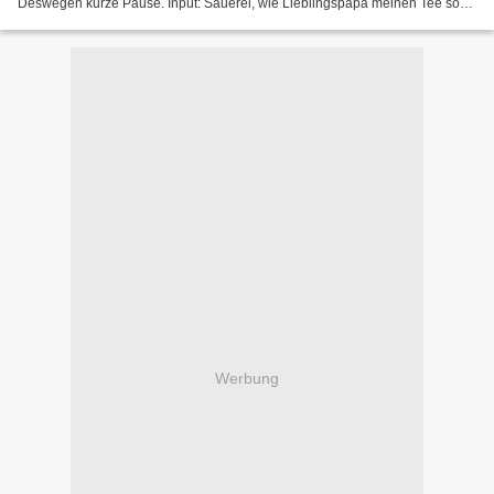
Deswegen kurze Pause. Input: Sauerei, wie Lieblingspapa meinen Tee so
nett betitelt. Output: Irgendwie eine...
Werbung