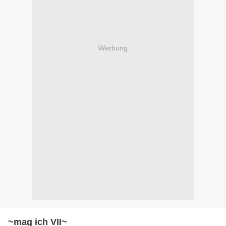
Werbung
~mag ich VII~