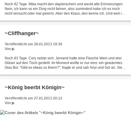
Noch 82 Tage. Mika macht den staplerschein und weckt alte Erinnerungen.
Nein, ich kann so ein Ding nicht fahren, also zumindest habe ich es noch
nicht versucht oder mal gelernt. Aber den Klaus, den kenne ich. Und weil ich
finde, dass jeder den Klaus kennen...
~Cliffhanger~
Veröffentlicht am 28.01.2013 19:30
Von
p.
Noch 83 Tage. Cery setzte sich. Jemand hatte eine Flasche Wein und drei
Gläser auf den Tisch gestellt. Im Moment wollte er nur eins: ein gewärmtes
Glas Bol. "Gibt es etwas zu feiern?", fragte er und sah Anyi und Gol an. Sie
musterten ihn mit verwirrter...
~König beerbt Königin~
Veröffentlicht am 27.01.2013 20:12
Von
p.