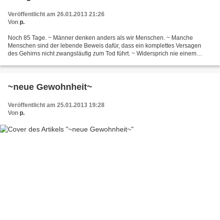
Veröffentlicht am 26.01.2013 21:26
Von
p.
Noch 85 Tage. ~ Männer denken anders als wir Menschen. ~ Manche
Menschen sind der lebende Beweis dafür, dass ein komplettes Versagen
des Gehirns nicht zwangsläufig zum Tod führt. ~ Widersprich nie einem
Mann. Warte kurz, dann tut er's selbst. ~ Männer...
~neue Gewohnheit~
Veröffentlicht am 25.01.2013 19:28
Von
p.