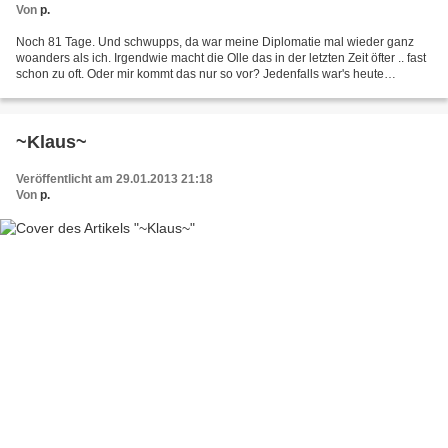
Von
p.
Noch 81 Tage. Und schwupps, da war meine Diplomatie mal wieder ganz
woanders als ich. Irgendwie macht die Olle das in der letzten Zeit öfter .. fast
schon zu oft. Oder mir kommt das nur so vor? Jedenfalls war's heute
irgendwie wieder sehr ungünstig. Teamsitzung....
~Klaus~
Veröffentlicht am 29.01.2013 21:18
Von
p.