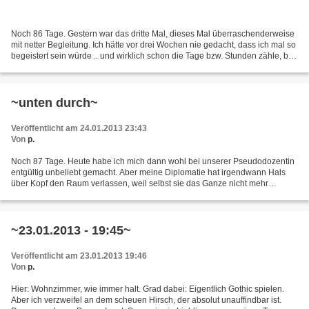
Noch 86 Tage. Gestern war das dritte Mal, dieses Mal überraschenderweise
mit netter Begleitung. Ich hätte vor drei Wochen nie gedacht, dass ich mal so
begeistert sein würde .. und wirklich schon die Tage bzw. Stunden zähle, bis
ich wieder gehen kann....
~unten durch~
Veröffentlicht am 24.01.2013 23:43
Von
p.
Noch 87 Tage. Heute habe ich mich dann wohl bei unserer Pseudodozentin
entgültig unbeliebt gemacht. Aber meine Diplomatie hat irgendwann Hals
über Kopf den Raum verlassen, weil selbst sie das Ganze nicht mehr
ertragen konnte. Wir hatten ja schon öfter...
~23.01.2013 - 19:45~
Veröffentlicht am 23.01.2013 19:46
Von
p.
Hier: Wohnzimmer, wie immer halt. Grad dabei: Eigentlich Gothic spielen.
Aber ich verzweifel an dem scheuen Hirsch, der absolut unauffindbar ist.