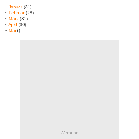
~
Januar
(31)
~
Februar
(28)
~
März
(31)
~
April
(30)
~
Mai
()
Werbung