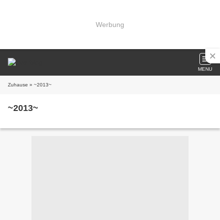
Werbung
MENU
Zuhause
» ~2013~
~2013~