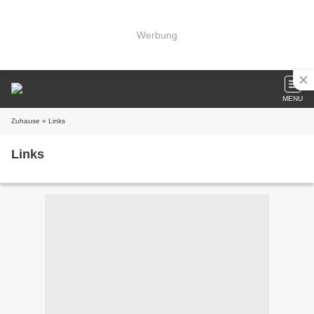
Werbung
MENU
Zuhause
» Links
Links