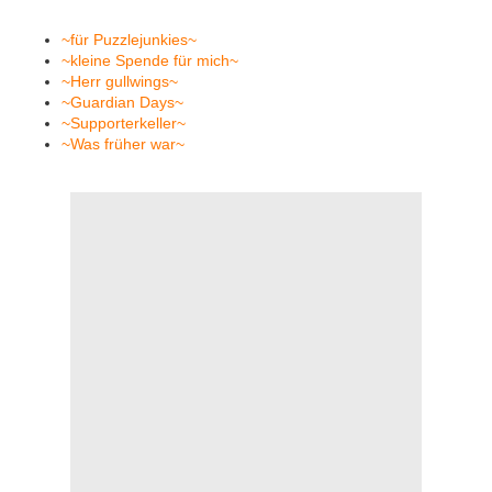
~für Puzzlejunkies~
~kleine Spende für mich~
~Herr gullwings~
~Guardian Days~
~Supporterkeller~
~Was früher war~