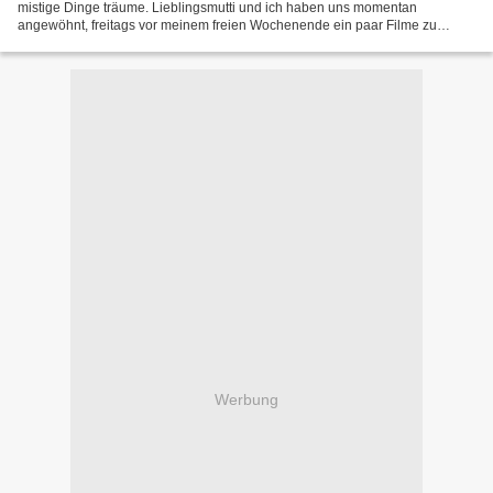
mistige Dinge träume. Lieblingsmutti und ich haben uns momentan
angewöhnt, freitags vor meinem freien Wochenende ein paar Filme zu
schauen .. Atlantis in reichbarer Nähe sei dank....
Werbung