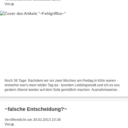
Von
p.
Noch 36 Tage. Nachdem wir vor zwei Wochen am Freitag in Köln waren -
immerhin war's mein letzter Tag da - konnten Lieblingsmutti und ich es uns
gestern Abend wieder auf dem Sofa gemütlich machen. Ausnahmsweise
sogar ohne zu kochen, wir haben uns ganz...
~falsche Entscheidung?~
Veröffentlicht am 20.02.2013 23:36
Von
p.