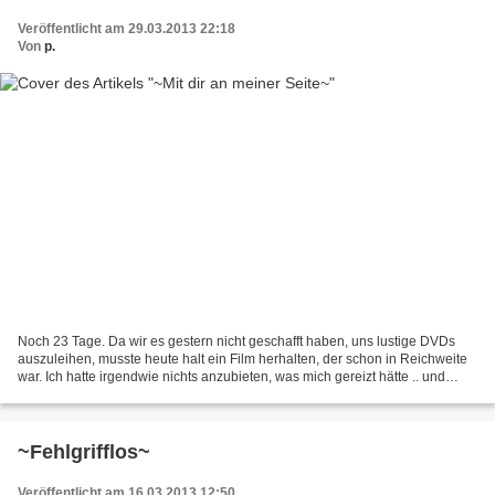
Veröffentlicht am 29.03.2013 22:18
Von
p.
Noch 23 Tage. Da wir es gestern nicht geschafft haben, uns lustige DVDs
auszuleihen, musste heute halt ein Film herhalten, der schon in Reichweite
war. Ich hatte irgendwie nichts anzubieten, was mich gereizt hätte .. und
Lieblingsmutti steht momentan...
~Fehlgrifflos~
Veröffentlicht am 16.03.2013 12:50