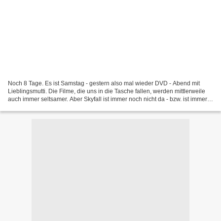
Noch 8 Tage. Es ist Samstag - gestern also mal wieder DVD - Abend mit
Lieblingsmutti. Die Filme, die uns in die Tasche fallen, werden mittlerweile
auch immer seltsamer. Aber Skyfall ist immer noch nicht da - bzw. ist immer
noch ständig unterwegs und deswegen...