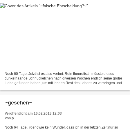
Noch 60 Tage. Jetzt ist es also vorbei. Rein theoretisch müsste dieses
dunkelhaarige Schnuckelchen nach diversen Wochen endlich seine große
Liebe gefunden haben, um mit ihr den Rest des Lebens zu verbringen und
erstmal gemeinsam in den Sonnenuntergang...
~gesehen~
Veröffentlicht am 16.02.2013 12:03
Von
p.
Noch 64 Tage. Irgendwie kein Wunder, dass ich in der letzten Zeit nur so