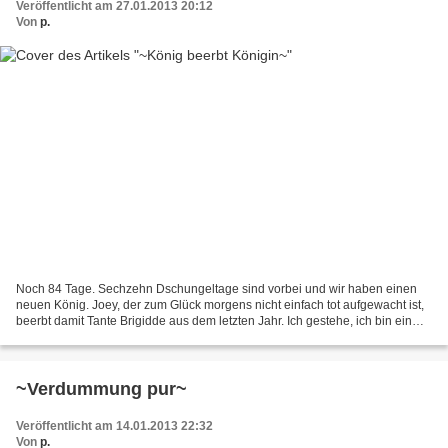
Veröffentlicht am 27.01.2013 20:12
Von
p.
Noch 84 Tage. Sechzehn Dschungeltage sind vorbei und wir haben einen
neuen König. Joey, der zum Glück morgens nicht einfach tot aufgewacht ist,
beerbt damit Tante Brigidde aus dem letzten Jahr. Ich gestehe, ich bin ein
klein wenig überrascht, hätte ich...
~Verdummung pur~
Veröffentlicht am 14.01.2013 22:32
Von
p.