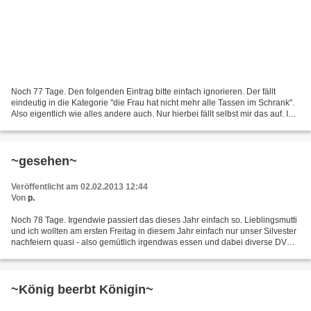
Noch 77 Tage. Den folgenden Eintrag bitte einfach ignorieren. Der fällt
eindeutig in die Kategorie "die Frau hat nicht mehr alle Tassen im Schrank".
Also eigentlich wie alles andere auch. Nur hierbei fällt selbst mir das auf. Ich
schiebe es auf einen...
~gesehen~
Veröffentlicht am 02.02.2013 12:44
Von
p.
Noch 78 Tage. Irgendwie passiert das dieses Jahr einfach so. Lieblingsmutti
und ich wollten am ersten Freitag in diesem Jahr einfach nur unser Silvester
nachfeiern quasi - also gemütlich irgendwas essen und dabei diverse DVDs
gucken. Das macht allerdings...
~König beerbt Königin~