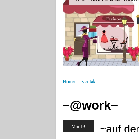
Home
Kontakt
~@work~
~auf de
Mai 13