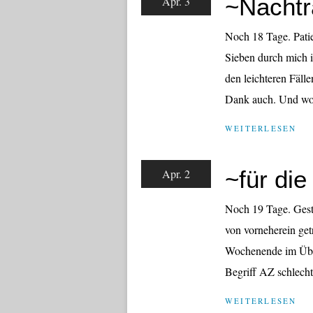
~Nacht
Apr. 3
Noch 18 Tage. Patien
Sieben durch mich i
den leichteren Fälle
Dank auch. Und wo 
WEITERLESEN
~für di
Apr. 2
Noch 19 Tage. Geste
von vorneherein ge
Wochenende im Über
Begriff AZ schlecht 
WEITERLESEN