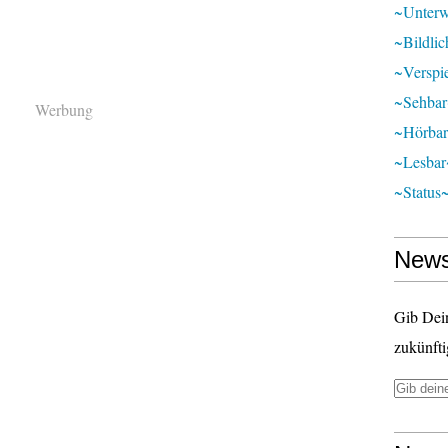
~unter
~bildli
~verspie
~sehba
Werbung
~hörba
~lesbar
~status
News
Gib Dei
zukünfti