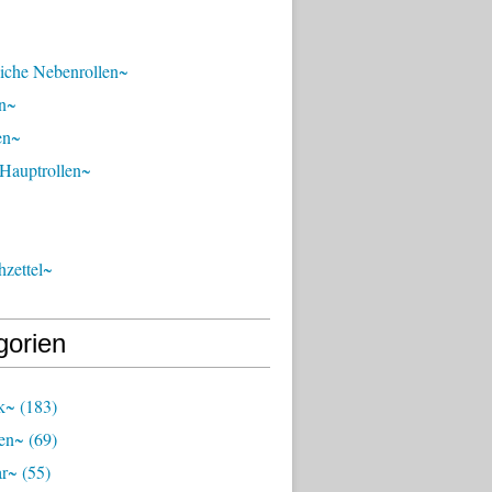
liche Nebenrollen~
n~
en~
 Hauptrollen~
zettel~
gorien
k~
(183)
en~
(69)
ar~
(55)