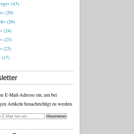
wegs~
(43)
ch~
(29)
lt~
(26)
r~
(24)
r~
(23)
~
(23)
~
(17)
letter
ne E-Mail-Adresse ein, um bei
gen Artikeln benachrichtigt zu werden.