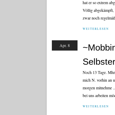
hat er so extrem abg
Völlig abgekämpft,
zwar noch regelmäßi
WEITERLESEN
~Mobbin
Apr. 8
Selbste
Noch 13 Tage. Mhm. 
mich N. vorhin an un
morgen mitnehme .. 
bei uns arbeiten möc
WEITERLESEN