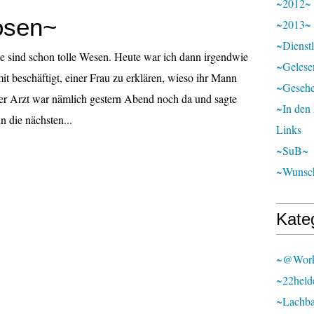
~2012~
osen~
~2013~
~Dienst
e sind schon tolle Wesen. Heute war ich dann irgendwie
~Gelese
t beschäftigt, einer Frau zu erklären, wieso ihr Mann
~Geseh
 Der Arzt war nämlich gestern Abend noch da und sagte
~In den
n die nächsten...
Links
~SuB~
~Wunsch
Kate
~@wor
~22held
~lachb