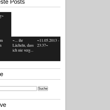
ste Posts
g~
em
~... ihr
~11.05.2013 -
n
Lächeln, dass
23:37~
ich nie verg...
e
ive