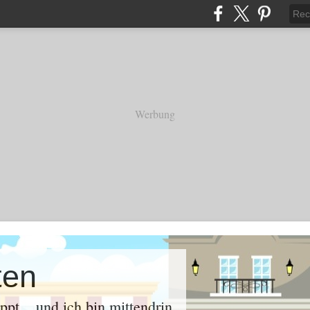
Werbung
ten
oppt .. und ich bin mittendrin