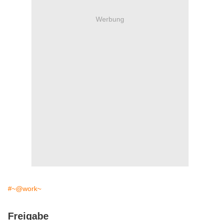
Werbung
#~@work~
Freigabe