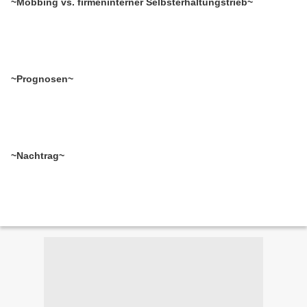
~Mobbing vs. firmeninterner Selbsterhaltungstrieb~
~Prognosen~
~Nachtrag~