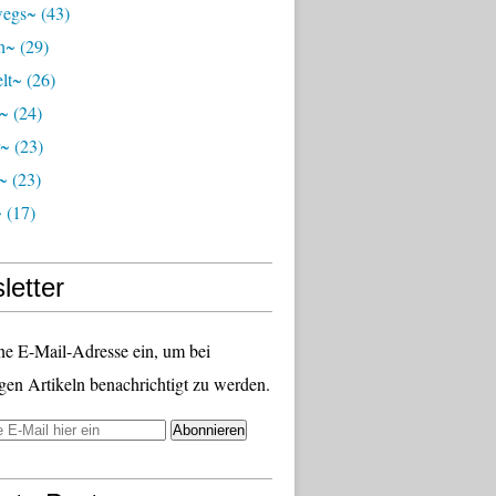
wegs~
(43)
ch~
(29)
lt~
(26)
r~
(24)
r~
(23)
~
(23)
~
(17)
letter
ne E-Mail-Adresse ein, um bei
gen Artikeln benachrichtigt zu werden.