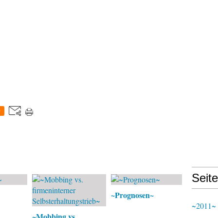
0
Seit
~Prognosen~
~2011~
~Mobbing vs.