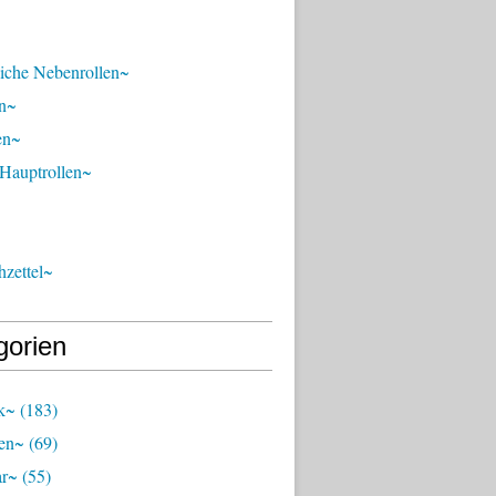
liche Nebenrollen~
n~
en~
 Hauptrollen~
zettel~
gorien
k~
(183)
en~
(69)
ar~
(55)