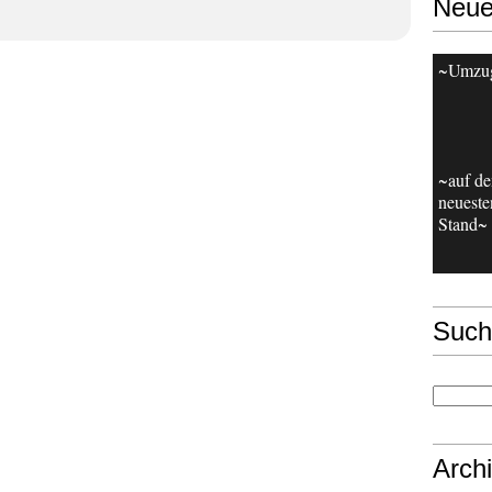
Neue
~Umzu
~auf d
neueste
Stand~
Such
Arch