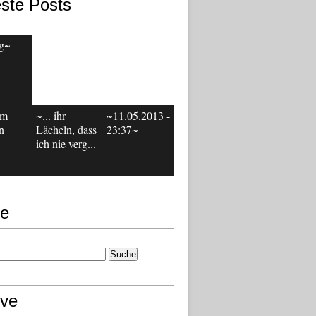
ste Posts
g~
em
~... ihr
~11.05.2013 -
n
Lächeln, dass
23:37~
ich nie verg...
e
ive