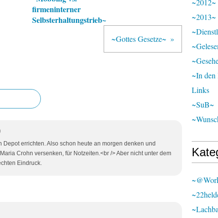
~2012~
firmeninterner
~2013~
Selbsterhaltungstrieb~
~Dienst
~Gottes Gesetze~
~Gelese
~Geseh
~In den
Links
~SuB~
~Wunsch
9
ein Depot errichten. Also schon heute an morgen denken und
Kate
Maria Crohn versenken, für Notzeiten.<br /> Aber nicht unter dem
echten Eindruck.
~@wor
~22held
~lachb