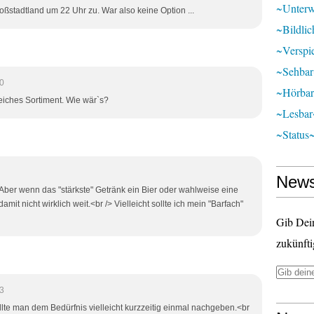
~unter
oßstadtland um 22 Uhr zu. War also keine Option ...
~bildli
~verspie
~sehba
0
~hörba
eiches Sortiment. Wie wär`s?
~lesbar
~status
News
 Aber wenn das "stärkste" Getränk ein Bier oder wahlweise eine
mit nicht wirklich weit.<br /> Vielleicht sollte ich mein "Barfach"
Gib Dei
zukünfti
3
lte man dem Bedürfnis vielleicht kurzzeitig einmal nachgeben.<br