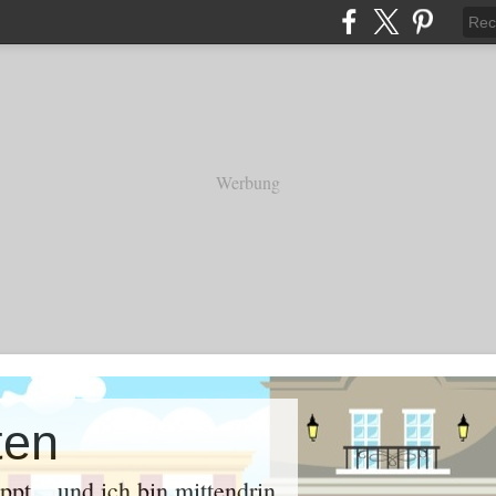
Werbung
ten
oppt .. und ich bin mittendrin