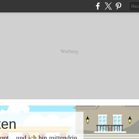
Werbung
ten
oppt .. und ich bin mittendrin