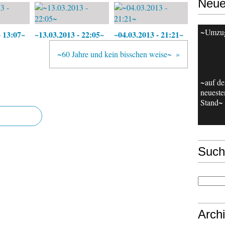
Neue
~Umzu
- 13:07~
~13.03.2013 - 22:05~
~04.03.2013 - 21:21~
~60 Jahre und kein bisschen weise~
~auf d
neueste
Stand~
Such
Arch