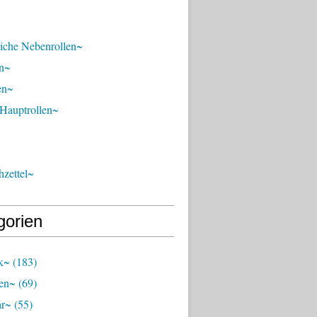
liche Nebenrollen~
n~
en~
 Hauptrollen~
zettel~
gorien
k~
(183)
en~
(69)
ar~
(55)