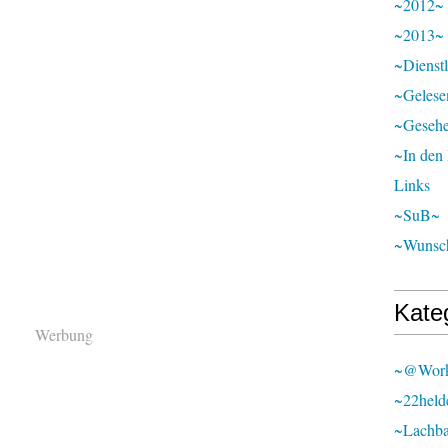
~2012~
~2013~
~Dienst
~Gelese
~Geseh
~In den
Links
~SuB~
~Wunsch
Kate
Werbung
~@wor
~22held
~lachb