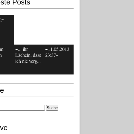
ste Posts
g~
em
~... ihr
~11.05.2013 -
n
Lächeln, dass
23:37~
ich nie verg...
e
ive