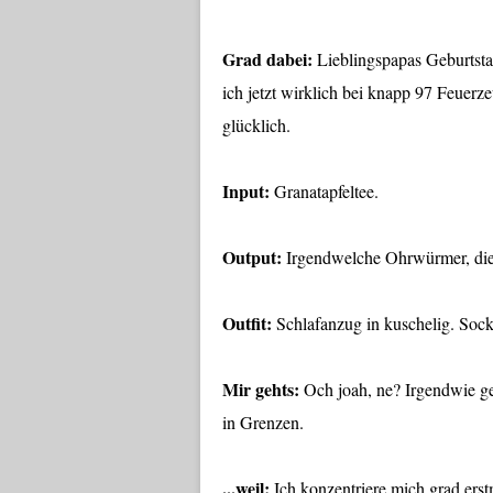
Grad dabei:
Lieblingspapas Geburtsta
ich jetzt wirklich bei knapp 97 Feuerz
glücklich.
Input:
Granatapfeltee.
Output:
Irgendwelche Ohrwürmer, die i
Outfit:
Schlafanzug in kuschelig. Soc
Mir gehts:
Och joah, ne? Irgendwie ge
in Grenzen.
...weil:
Ich konzentriere mich grad erst