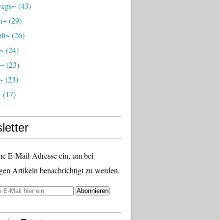
wegs~
(43)
ch~
(29)
lt~
(26)
r~
(24)
r~
(23)
~
(23)
~
(17)
letter
ne E-Mail-Adresse ein, um bei
gen Artikeln benachrichtigt zu werden.