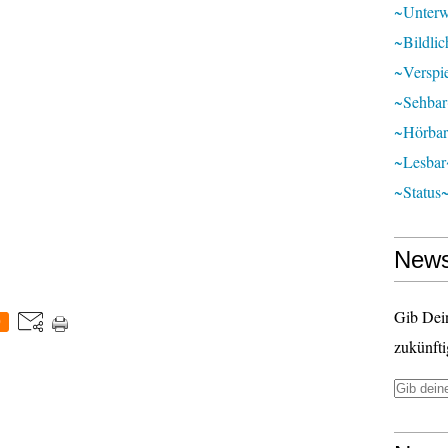
~unter
~bildli
~verspie
~sehba
~hörba
~lesbar
~status
News
Gib Dei
0
zukünfti