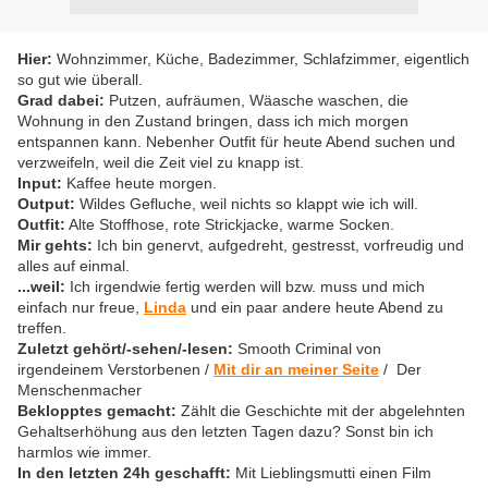
Hier:
Wohnzimmer, Küche, Badezimmer, Schlafzimmer, eigentlich
so gut wie überall.
Grad dabei:
Putzen, aufräumen, Wäasche waschen, die
Wohnung in den Zustand bringen, dass ich mich morgen
entspannen kann. Nebenher Outfit für heute Abend suchen und
verzweifeln, weil die Zeit viel zu knapp ist.
Input:
Kaffee heute morgen.
Output:
Wildes Gefluche, weil nichts so klappt wie ich will.
Outfit:
Alte Stoffhose, rote Strickjacke, warme Socken.
Mir gehts:
Ich bin genervt, aufgedreht, gestresst, vorfreudig und
alles auf einmal.
...weil:
Ich irgendwie fertig werden will bzw. muss und mich
einfach nur freue,
Linda
und ein paar andere heute Abend zu
treffen.
Zuletzt gehört/-sehen/-lesen:
Smooth Criminal von
irgendeinem Verstorbenen /
Mit dir an meiner Seite
/ Der
Menschenmacher
Beklopptes gemacht:
Zählt die Geschichte mit der abgelehnten
Gehaltserhöhung aus den letzten Tagen dazu? Sonst bin ich
harmlos wie immer.
In den letzten 24h geschafft:
Mit Lieblingsmutti einen Film