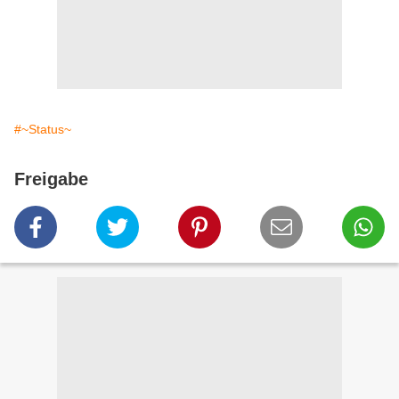
#~Status~
Freigabe