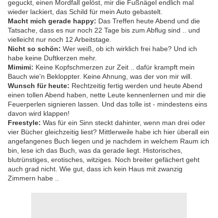
geguckt, einen Mordfall gelöst, mir die Fußnägel endlich mal
wieder lackiert, das Schild für mein Auto gebastelt.
Macht mich gerade happy:
Das Treffen heute Abend und die
Tatsache, dass es nur noch 22 Tage bis zum Abflug sind .. und
vielleicht nur noch 12 Arbeitstage.
Nicht so schön:
Wer weiß, ob ich wirklich frei habe? Und ich
habe keine Duftkerzen mehr.
Mimimi:
Keine Kopfschmerzen zur Zeit .. dafür krampft mein
Bauch wie'n Bekloppter. Keine Ahnung, was der von mir will.
Wunsch für heute:
Rechtzeitig fertig werden und heute Abend
einen tollen Abend haben, nette Leute kennenlernen und mir die
Feuerperlen signieren lassen. Und das tolle ist - mindestens eins
davon wird klappen!
Freestyle:
Was für ein Sinn steckt dahinter, wenn man drei oder
vier Bücher gleichzeitig liest? Mittlerweile habe ich hier überall ein
angefangenes Buch liegen und je nachdem in welchem Raum ich
bin, lese ich das Buch, was da gerade liegt. Historisches,
blutrünstiges, erotisches, witziges. Noch breiter gefächert geht
auch grad nicht. Wie gut, dass ich kein Haus mit zwanzig
Zimmern habe ..