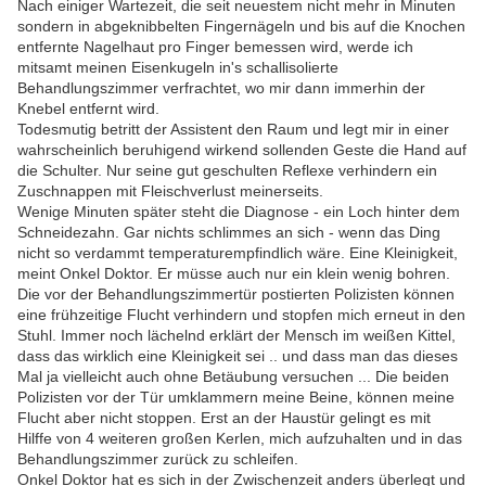
Nach einiger Wartezeit, die seit neuestem nicht mehr in Minuten
sondern in abgeknibbelten Fingernägeln und bis auf die Knochen
entfernte Nagelhaut pro Finger bemessen wird, werde ich
mitsamt meinen Eisenkugeln in's schallisolierte
Behandlungszimmer verfrachtet, wo mir dann immerhin der
Knebel entfernt wird.
Todesmutig betritt der Assistent den Raum und legt mir in einer
wahrscheinlich beruhigend wirkend sollenden Geste die Hand auf
die Schulter. Nur seine gut geschulten Reflexe verhindern ein
Zuschnappen mit Fleischverlust meinerseits.
Wenige Minuten später steht die Diagnose - ein Loch hinter dem
Schneidezahn. Gar nichts schlimmes an sich - wenn das Ding
nicht so verdammt temperaturempfindlich wäre. Eine Kleinigkeit,
meint Onkel Doktor. Er müsse auch nur ein klein wenig bohren.
Die vor der Behandlungszimmertür postierten Polizisten können
eine frühzeitige Flucht verhindern und stopfen mich erneut in den
Stuhl. Immer noch lächelnd erklärt der Mensch im weißen Kittel,
dass das wirklich eine Kleinigkeit sei .. und dass man das dieses
Mal ja vielleicht auch ohne Betäubung versuchen ... Die beiden
Polizisten vor der Tür umklammern meine Beine, können meine
Flucht aber nicht stoppen. Erst an der Haustür gelingt es mit
Hilffe von 4 weiteren großen Kerlen, mich aufzuhalten und in das
Behandlungszimmer zurück zu schleifen.
Onkel Doktor hat es sich in der Zwischenzeit anders überlegt und