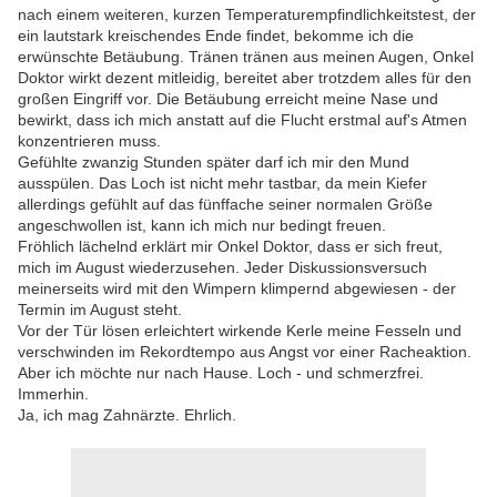
nach einem weiteren, kurzen Temperaturempfindlichkeitstest, der
ein lautstark kreischendes Ende findet, bekomme ich die
erwünschte Betäubung. Tränen tränen aus meinen Augen, Onkel
Doktor wirkt dezent mitleidig, bereitet aber trotzdem alles für den
großen Eingriff vor. Die Betäubung erreicht meine Nase und
bewirkt, dass ich mich anstatt auf die Flucht erstmal auf's Atmen
konzentrieren muss.
Gefühlte zwanzig Stunden später darf ich mir den Mund
ausspülen. Das Loch ist nicht mehr tastbar, da mein Kiefer
allerdings gefühlt auf das fünffache seiner normalen Größe
angeschwollen ist, kann ich mich nur bedingt freuen.
Fröhlich lächelnd erklärt mir Onkel Doktor, dass er sich freut,
mich im August wiederzusehen. Jeder Diskussionsversuch
meinerseits wird mit den Wimpern klimpernd abgewiesen - der
Termin im August steht.
Vor der Tür lösen erleichtert wirkende Kerle meine Fesseln und
verschwinden im Rekordtempo aus Angst vor einer Racheaktion.
Aber ich möchte nur nach Hause. Loch - und schmerzfrei.
Immerhin.
Ja, ich mag Zahnärzte. Ehrlich.