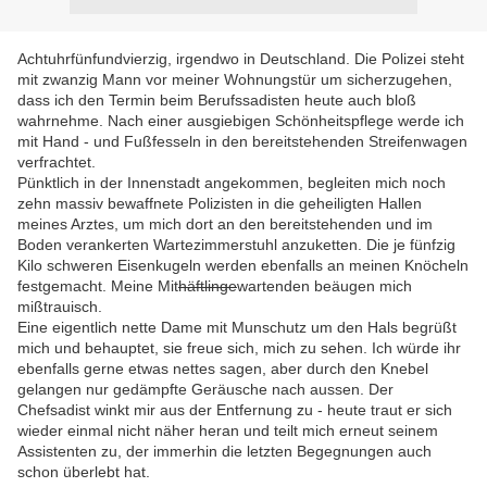
Achtuhrfünfundvierzig, irgendwo in Deutschland. Die Polizei steht
mit zwanzig Mann vor meiner Wohnungstür um sicherzugehen,
dass ich den Termin beim Berufssadisten heute auch bloß
wahrnehme. Nach einer ausgiebigen Schönheitspflege werde ich
mit Hand - und Fußfesseln in den bereitstehenden Streifenwagen
verfrachtet.
Pünktlich in der Innenstadt angekommen, begleiten mich noch
zehn massiv bewaffnete Polizisten in die geheiligten Hallen
meines Arztes, um mich dort an den bereitstehenden und im
Boden verankerten Wartezimmerstuhl anzuketten. Die je fünfzig
Kilo schweren Eisenkugeln werden ebenfalls an meinen Knöcheln
festgemacht. Meine Mit
häftlinge
wartenden beäugen mich
mißtrauisch.
Eine eigentlich nette Dame mit Munschutz um den Hals begrüßt
mich und behauptet, sie freue sich, mich zu sehen. Ich würde ihr
ebenfalls gerne etwas nettes sagen, aber durch den Knebel
gelangen nur gedämpfte Geräusche nach aussen. Der
Chefsadist winkt mir aus der Entfernung zu - heute traut er sich
wieder einmal nicht näher heran und teilt mich erneut seinem
Assistenten zu, der immerhin die letzten Begegnungen auch
schon überlebt hat.