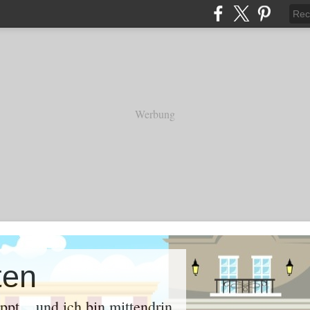
Werbung
ten
oppt .. und ich bin mittendrin