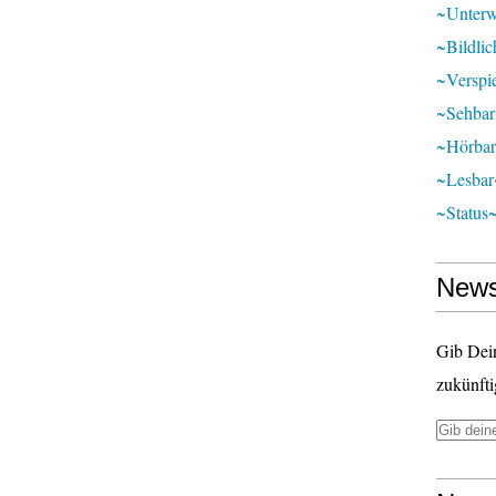
~unter
~bildli
~verspie
~sehba
~hörba
~lesbar
~status
News
Gib Dei
zukünfti