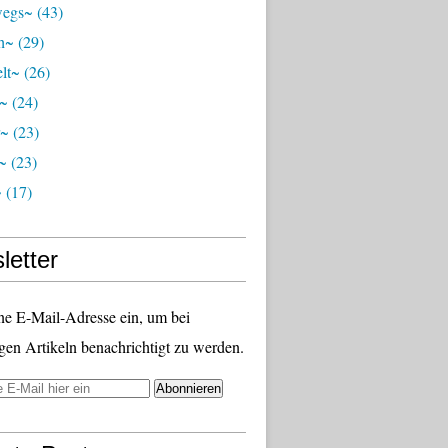
wegs~
(43)
ch~
(29)
lt~
(26)
r~
(24)
r~
(23)
~
(23)
~
(17)
letter
ne E-Mail-Adresse ein, um bei
gen Artikeln benachrichtigt zu werden.