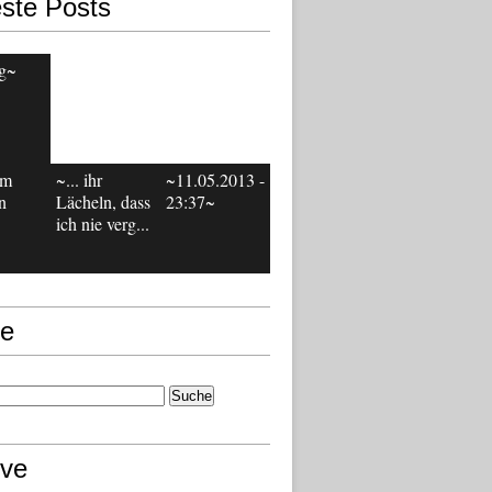
ste Posts
g~
em
~... ihr
~11.05.2013 -
n
Lächeln, dass
23:37~
ich nie verg...
e
ive