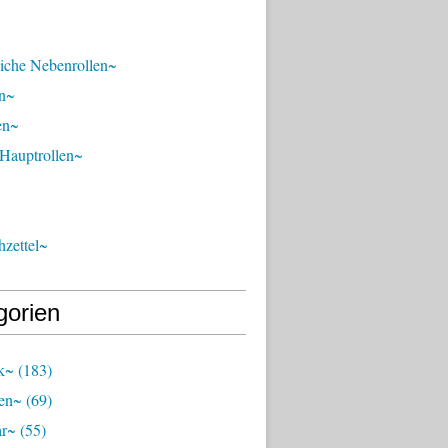
liche Nebenrollen~
n~
en~
 Hauptrollen~
zettel~
gorien
k~
(183)
en~
(69)
ar~
(55)