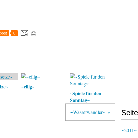
post
0
tze~
~eilig~
~Spiele für den
Sonntag~
Seit
~Wasserwandler~
~2011~