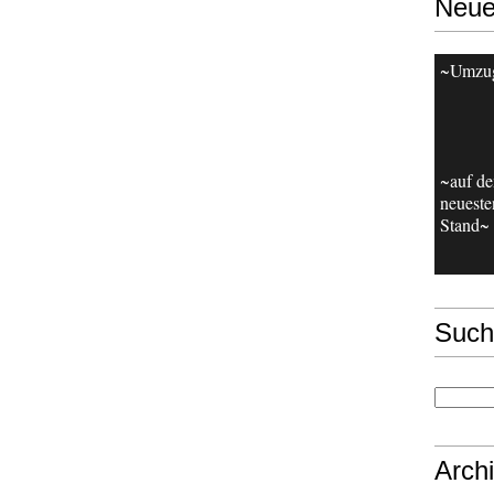
Neue
~Umzu
~auf d
neueste
Stand~
Such
Arch