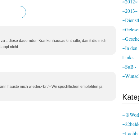
~2012~
~2013~
~Dienst
~Gelese
~Geseh
it zu .. diese dauernden Krankenhausaufenthalte, damit die mich
lappt nicht.
~In den
Links
~SuB~
~Wunsch
dann hauste mich wieder.<br /> Wir spochtlichen empfehlen ja
Kate
~@wor
~22held
~lachb