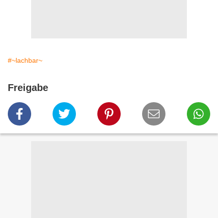
#~lachbar~
Freigabe