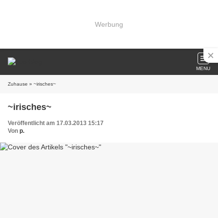
Werbung
MENU
Zuhause
» ~irisches~
~irisches~
Veröffentlicht am 17.03.2013 15:17
Von
p.