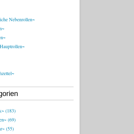
liche Nebenrollen~
n~
en~
 Hauptrollen~
zettel~
gorien
k~
(183)
en~
(69)
ar~
(55)