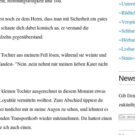
eln, Hoffnungslosigkeit und Tod.
~unter
~bildli
est noch zu dem Herrn, dass man mit Sicherheit ein gutes
~verspie
schaute dich dabei komisch an, er verstand die
~sehba
ünfzehn gegenüberstand.
~hörba
~lesbar
n Tochter aus meinem Fell lösen, während sie weinte und
~status
 fandest- "Nein ,nein nehmt mir meinen lieben Kater nicht
News
r kleinen Tochter ausgerechnet in diesem Moment etwas
Gib Dei
yalität vermitteln wolltest. Zum Abschied tipptest du
zukünfti
ei tunlichst mir in meine Augen zu sehen, und lehntest es
enden Transportkorb wieder mitzunehmen. Du hattest einen
e ich auch einen.