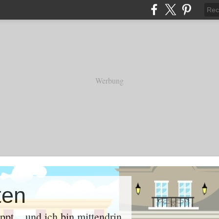
Werbung
ten
oppt .. und ich bin mittendrin