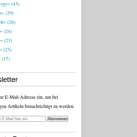
wegs~
(43)
ch~
(29)
lt~
(26)
r~
(24)
r~
(23)
~
(23)
~
(17)
letter
ne E-Mail-Adresse ein, um bei
gen Artikeln benachrichtigt zu werden.