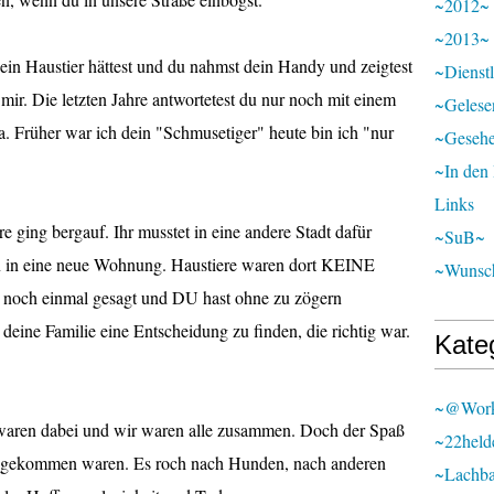
~2012~
~2013~
 ein Haustier hättest und du nahmst dein Handy und zeigtest
~Dienst
n mir. Die letzten Jahre antwortetest du nur noch mit einem
~Gelese
. Früher war ich dein "Schmusetiger" heute bin ich "nur
~Geseh
~In den
Links
e ging bergauf. Ihr musstet in eine andere Stadt dafür
~SuB~
n in eine neue Wohnung. Haustiere waren dort KEINE
~Wunsch
ra noch einmal gesagt und DU hast ohne zu zögern
 deine Familie eine Entscheidung zu finden, die richtig war.
Kate
~@wor
 waren dabei und wir waren alle zusammen. Doch der Spaß
~22held
 angekommen waren. Es roch nach Hunden, nach anderen
~lachb