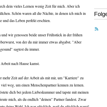
rch dein vieles Lernen wenig Zeit für mich. Aber ich
llchen. Schön waren all die Nächte, in denen ich mich in
Folg
e und das Leben perfekt erschien.
m und wir genossen beide unser Frühstück in der frühen
berwurst, von der du mir immer etwas abgabst. "Aber
ungesund" sagtest du immer.
r Arbeit nach Hause kamst.
r mehr Zeit auf der Arbeit als mit mir, um "Karriere" zu
viel weg, um einen Menschenpartner kennen zu lernen.
tröstete dich bei jedem Liebeskummer und tapste mit meinen
reute mich, als du endlich "deinen" Partner fandest. Zwar
erte deine Wahl. Ich war glücklich, weil du glücklich warst!