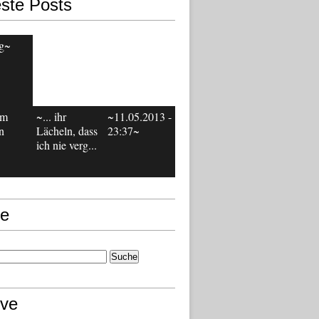
ste Posts
g~
em
~... ihr
~11.05.2013 -
n
Lächeln, dass
23:37~
ich nie verg...
e
ive