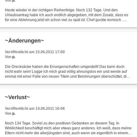
Von
p.
Heute wieder in der richtigen Reihenfolge. Noch 132 Tage. Und den
Urlaubsantrag habe ich auch endlich abgegeben, mit dem Zusatz, dass es
für eine Ablehnung jetzt eh schon viel zu spät ist. Chef guckte komisch ..
aber das macht er öfters. Komisch geguckt...
~Änderungen~
Veröffentlicht am 15.06.2011 17:00
Von
p.
Die Drecksäcke haben die Errungenschaften umgestellt! Das kann doch
nicht wahr sein! Logge ich mich grad völlig ahnungslos ein und werde auf
einmal mit einer Fülle von neuen Titeln und Belohnungen überschüttet, die
ich so schnell alle gar nicht begreifen...
~Verlust~
Veröffentlicht am 14.06.2011 16:06
Von
p.
Noch 134 Tage. Soviel zu den positiven Gedanken an diesem Tag. In
Wirklichkeit beschäftigt mich aber etwas ganz anderes. Ich weiß, dass meine
Eltern nicht mehr die allerjüngsten sind, auch wenn sie eigentlich in einem