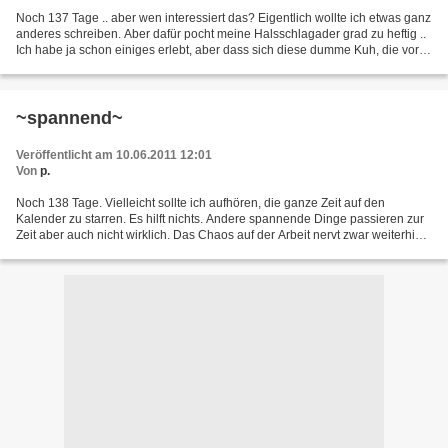
Noch 137 Tage .. aber wen interessiert das? Eigentlich wollte ich etwas ganz
anderes schreiben. Aber dafür pocht meine Halsschlagader grad zu heftig ..
Ich habe ja schon einiges erlebt, aber dass sich diese dumme Kuh, die vor
zwei Wochen an ihrem Dienstwochenende...
~spannend~
Veröffentlicht am 10.06.2011 12:01
Von
p.
Noch 138 Tage. Vielleicht sollte ich aufhören, die ganze Zeit auf den
Kalender zu starren. Es hilft nichts. Andere spannende Dinge passieren zur
Zeit aber auch nicht wirklich. Das Chaos auf der Arbeit nervt zwar weiterhin
täglich, aber so langsam scheine...