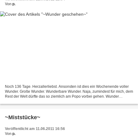
Von
p.
Noch 136 Tage. Herzallerliebst. Ansonsten ist dies ein Wochenende voller
Wunder. Große Wunder. Wunderbare Wunder. Naja, zumindest für mich, dem
Rest der Welt dürfte das so ziemlich am Popo vorbei gehen. Wunder
Nummer Eins passierte gestern schon. Im Zuge...
~Miststücke~
Veröffentlicht am 11.06.2011 16:56
Von
p.