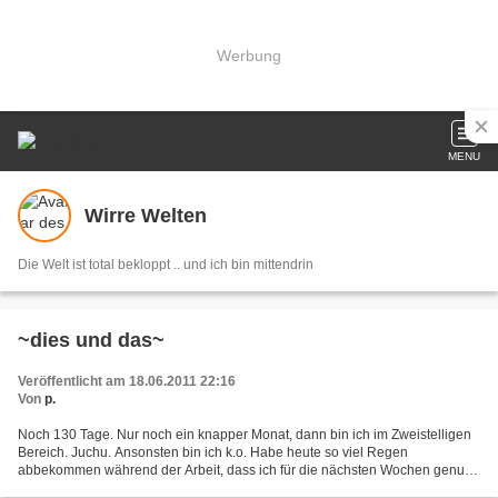
Werbung
MENU
Wirre Welten
Die Welt ist total bekloppt .. und ich bin mittendrin
~dies und das~
Veröffentlicht am 18.06.2011 22:16
Von
p.
Noch 130 Tage. Nur noch ein knapper Monat, dann bin ich im Zweistelligen
Bereich. Juchu. Ansonsten bin ich k.o. Habe heute so viel Regen
abbekommen während der Arbeit, dass ich für die nächsten Wochen genug
Wasser aufgenommen habe. Theoretisch könnte...