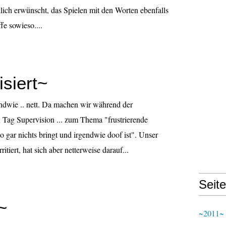
klich erwünscht, das Spielen mit den Worten ebenfalls
fe sowieso....
siert~
ndwie .. nett. Da machen wir während der
 Tag Supervision ... zum Thema "frustrierende
o gar nichts bringt und irgendwie doof ist". Unser
itiert, hat sich aber netterweise darauf...
Seit
~
~2011~