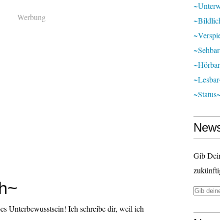
~unter
Werbung
~bildli
~verspie
~sehba
~hörba
~lesbar
~status
News
Gib Dei
zukünfti
ch~
s Unterbewusstsein! Ich schreibe dir, weil ich