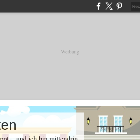
Werbung
ten
oppt .. und ich bin mittendrin