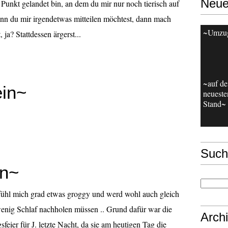
Neue
Punkt gelandet bin, an dem du mir nur noch tierisch auf
nn du mir irgendetwas mitteilen möchtest, dann mach
~Umzu
, ja? Stattdessen ärgerst...
~auf d
ein~
neueste
Stand~
Such
an~
fühl mich grad etwas groggy und werd wohl auch gleich
enig Schlaf nachholen müssen .. Grund dafür war die
Arch
feier für J. letzte Nacht, da sie am heutigen Tag die