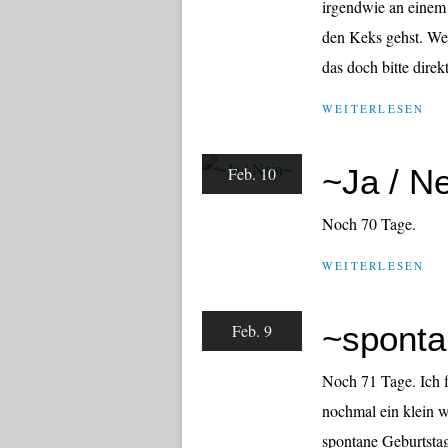
irgendwie an einem 
den Keks gehst. We
das doch bitte direkt
WEITERLESEN
~Ja / N
Feb. 10
Noch 70 Tage.
WEITERLESEN
~spont
Feb. 9
Noch 71 Tage. Ich 
nochmal ein klein w
spontane Geburtstags