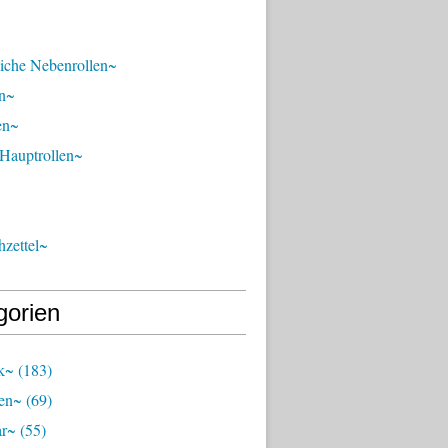
liche Nebenrollen~
n~
en~
 Hauptrollen~
zettel~
gorien
k~
(183)
en~
(69)
ar~
(55)