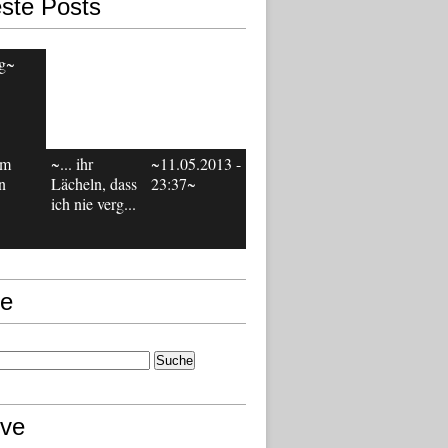
ste Posts
g~
em
~... ihr
~11.05.2013 -
n
Lächeln, dass
23:37~
ich nie verg...
e
ive