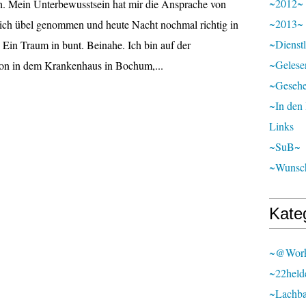
~2012~
. Mein Unterbewusstsein hat mir die Ansprache von
~2013~
lich übel genommen und heute Nacht nochmal richtig in
~Dienst
 Ein Traum in bunt. Beinahe. Ich bin auf der
~Gelese
ion in dem Krankenhaus in Bochum,...
~Geseh
~In den
Links
~SuB~
~Wunsch
Kate
~@wor
~22held
~lachb