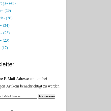
wegs~
(43)
ch~
(29)
lt~
(26)
r~
(24)
r~
(23)
~
(23)
~
(17)
letter
ne E-Mail-Adresse ein, um bei
gen Artikeln benachrichtigt zu werden.