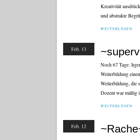
Kreativität ausdrüc
und abstrakte Begrif
WEITERLESEN
~supervi
Feb. 13
Noch 67 Tage. Irge
Weiterbildung einen
Weiterbildung, die s
Dozent war mäßig irr
WEITERLESEN
~Rache
Feb. 12