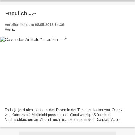
~neulich ...~
Veröffentlicht am 08.05.2013 14:36
Von
p.
Es ist ja jetzt nicht so, dass das Essen in der Türkei zu lecker war. Oder zu
viel. Oder zu oft. Vielleicht passte das äußerst winzige Stückchen
Nachtischkuchen am Abend auch nicht so direkt in den Diätplan. Aber
wahrscheinlich habe ich einfach nur zu...