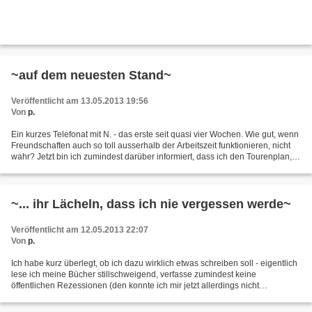
~auf dem neuesten Stand~
Veröffentlicht am 13.05.2013 19:56
Von
p.
Ein kurzes Telefonat mit N. - das erste seit quasi vier Wochen. Wie gut, wenn
Freundschaften auch so toll ausserhalb der Arbeitszeit funktionieren, nicht
wahr? Jetzt bin ich zumindest darüber informiert, dass ich den Tourenplan,
den ich momentan für morgen...
~... ihr Lächeln, dass ich nie vergessen werde~
Veröffentlicht am 12.05.2013 22:07
Von
p.
Ich habe kurz überlegt, ob ich dazu wirklich etwas schreiben soll - eigentlich
lese ich meine Bücher stillschweigend, verfasse zumindest keine
öffentlichen Rezessionen (den konnte ich mir jetzt allerdings nicht
verkneifen) darüber. Geschmäcker sind bekanntlich...