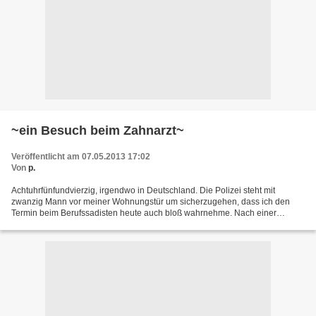
~ein Besuch beim Zahnarzt~
Veröffentlicht am 07.05.2013 17:02
Von
p.
Achtuhrfünfundvierzig, irgendwo in Deutschland. Die Polizei steht mit
zwanzig Mann vor meiner Wohnungstür um sicherzugehen, dass ich den
Termin beim Berufssadisten heute auch bloß wahrnehme. Nach einer
ausgiebigen Schönheitspflege werde ich mit Hand -...