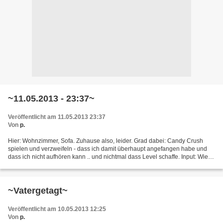
~11.05.2013 - 23:37~
Veröffentlicht am 11.05.2013 23:37
Von
p.
Hier: Wohnzimmer, Sofa. Zuhause also, leider. Grad dabei: Candy Crush
spielen und verzweifeln - dass ich damit überhaupt angefangen habe und
dass ich nicht aufhören kann .. und nichtmal dass Level schaffe. Input: Wie
so oft - eine Riesenschüssel mit geschnibbeltem...
~Vatergetagt~
Veröffentlicht am 10.05.2013 12:25
Von
p.