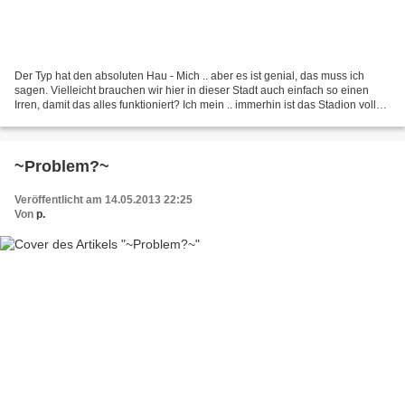
Der Typ hat den absoluten Hau - Mich .. aber es ist genial, das muss ich
sagen. Vielleicht brauchen wir hier in dieser Stadt auch einfach so einen
Irren, damit das alles funktioniert? Ich mein .. immerhin ist das Stadion voll
gewesen und auch jetzt gibt...
~Problem?~
Veröffentlicht am 14.05.2013 22:25
Von
p.