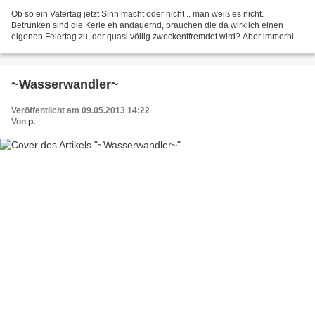
Ob so ein Vatertag jetzt Sinn macht oder nicht .. man weiß es nicht.
Betrunken sind die Kerle eh andauernd, brauchen die da wirklich einen
eigenen Feiertag zu, der quasi völlig zweckentfremdet wird? Aber immerhin -
wenigstens muss man bei den Kerlen nicht...
~Wasserwandler~
Veröffentlicht am 09.05.2013 14:22
Von
p.