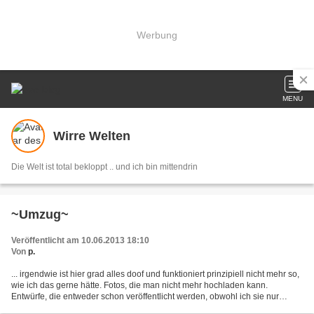
Werbung
MENU
Wirre Welten
Die Welt ist total bekloppt .. und ich bin mittendrin
~Umzug~
Veröffentlicht am 10.06.2013 18:10
Von
p.
... irgendwie ist hier grad alles doof und funktioniert prinzipiell nicht mehr so,
wie ich das gerne hätte. Fotos, die man nicht mehr hochladen kann.
Entwürfe, die entweder schon veröffentlicht werden, obwohl ich sie nur
speichern wollte. Entwürfe, die...