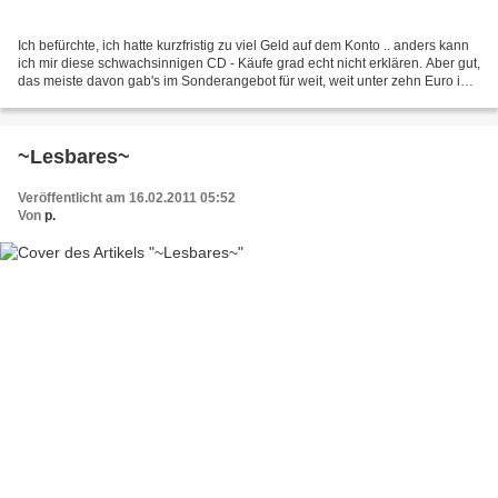
Ich befürchte, ich hatte kurzfristig zu viel Geld auf dem Konto .. anders kann
ich mir diese schwachsinnigen CD - Käufe grad echt nicht erklären. Aber gut,
das meiste davon gab's im Sonderangebot für weit, weit unter zehn Euro in
irgendwelchen Krabbelkisten....
~Lesbares~
Veröffentlicht am 16.02.2011 05:52
Von
p.