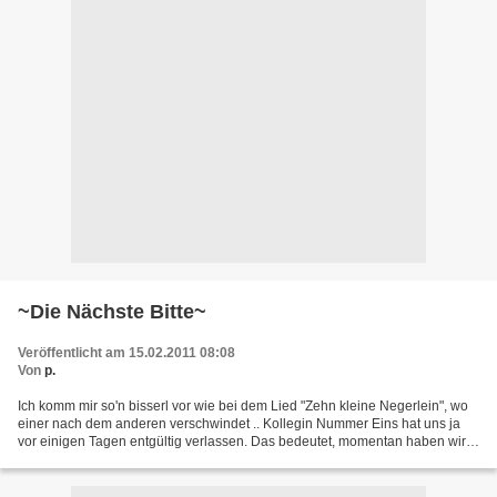
~Die Nächste Bitte~
Veröffentlicht am 15.02.2011 08:08
Von
p.
Ich komm mir so'n bisserl vor wie bei dem Lied "Zehn kleine Negerlein", wo
einer nach dem anderen verschwindet .. Kollegin Nummer Eins hat uns ja
vor einigen Tagen entgültig verlassen. Das bedeutet, momentan haben wir
noch zwei bis drei Mitarbeiter, die...