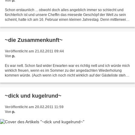
Von
p.
Schon erstaunlich ... obwohl doch alles angeblich immer so schlecht und
fürchterlich ist und unsere Cheffin das mieseste Geschöpf der Welt zu sein
scheint, hatte ich am 16. Februar einen kleinen Jahrestag. Denn mittlerweile
bin ich, obwohl wir die angeblich...
~die Zusammenkunft~
Veröffentlicht am 21.02.2011 09:44
Von
p.
Es war nett. Schon fast wider Erwarten war es richtig nett und ich würde mich
wirklich freuen, wenn es im Sommer zu der angedachten Wiederholung
kommen würde. (Auch wenn ich noch nicht wirklich auf der Gästeliste stehe,
weil ich mal wieder eine große...
~dick und kugelrund~
Veröffentlicht am 20.02.2011 11:59
Von
p.