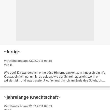
~fertig~
Veröffentlicht am 23.02.2011 08:15
Von
p.
Wie doof. Da wandere ich ohne böse Hintergedanken zum Innosschrein in's
Kloster, einfach nur um M. zu zeigen, wie der Schrein aussieht, wenn er
aktiviert ist .. und was passiert? Auf einmal bin ich am Ende des Spiels, ohne
es zu wissen und vor allem ohne...
~jahrelange Knechtschaft~
Veröffentlicht am 22.02.2011 07:03